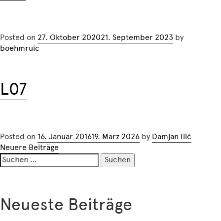
Posted on
27. Oktober 2020
21. September 2023
by
boehmruic
L07
Posted on
16. Januar 2016
19. März 2026
by
Damjan Ilić
Beitragsnavigation
Neuere Beiträge
Suchen
nach:
Neueste Beiträge