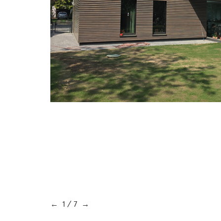
←
1
/
7
→