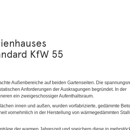
lienhauses
andard KfW 55
achte Außenbereiche auf beiden Gartenseiten.
Die spannungsr
 statischen Anforderungen der Auskragungen begründet.
In der
nneren ein zweigeschossiger Aufenthaltsraum.
flächen innen und außen,
wurden vorfabrizierte, gedämmte Bet
ustheit vornehmlich in der Herstellung von wärmegedämmten Stal
räge der warmen Jahreszeit und speichern diese in mehrstöc