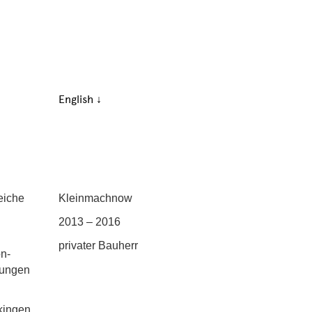
English ↓
eiche
Kleinmachnow
2013 – 2016
privater Bauherr
on-
lungen
kingen